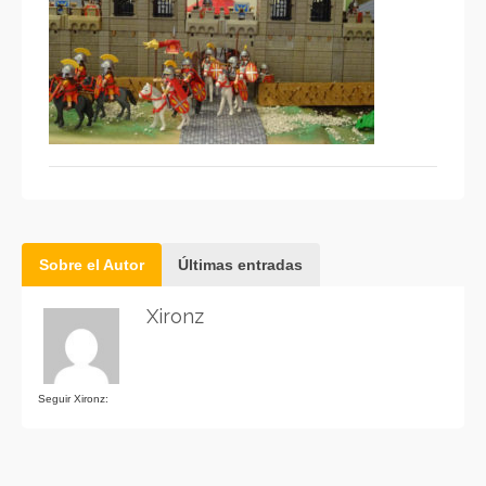
Sobre el Autor
Últimas entradas
Xironz
Seguir Xironz: