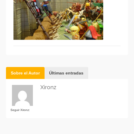
Sobre el Autor
Últimas entradas
Xironz
Seguir Xironz: