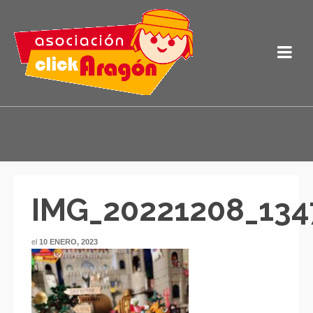
IMG_20221208_134
el
10 ENERO, 2023