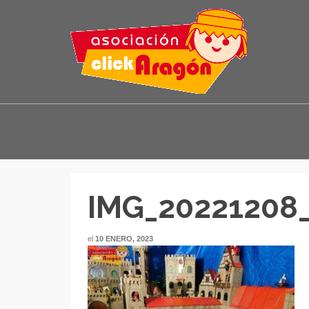
IMG_20221208_
el
10 ENERO, 2023