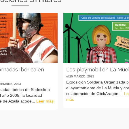
ornadas Ibérica en
Los playmobil en La Mue
el
25 MARZO, 2023
Exposición Solidaria Organizada p
TIEMBRE, 2023
el ayuntamiento de La Muela y con
rnadas Ibérica de Sedeisken
colaboración de ClickAragón....
Le
 año 2005, la localidad
más
e de Azaila acoge...
Leer más