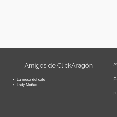
Amigos de ClickAragón
A
P
La mesa del café
Lady Moñas
P