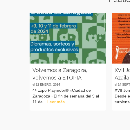
Volvemos a Zaragoza,
XVII J
volvemos a ETOPIA
Azaila
el
22 ENERO, 2024
el
14 SEP
4ª Expo Playmobil® «Ciudad de
XVII Jo
Zaragoza» El fin de semana del 9 al
Desde el
11 de...
Leer más
turolens