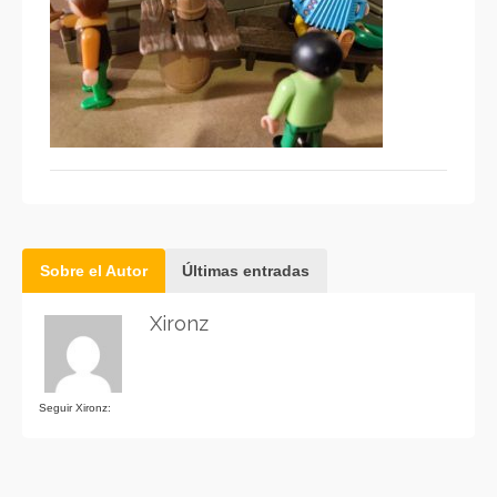
Sobre el Autor
Últimas entradas
Xironz
Seguir Xironz: