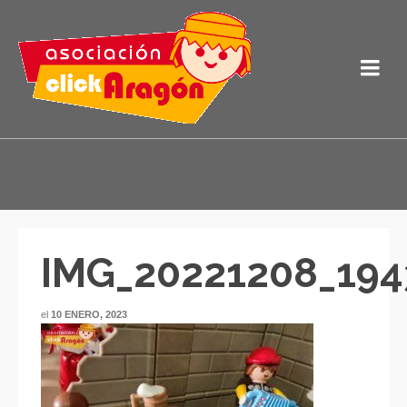
IMG_20221208_194
el
10 ENERO, 2023