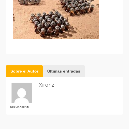
Sobre el Autor
Últimas entradas
Xironz
Seguir Xironz: