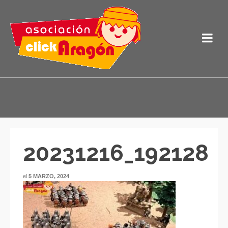
20231216_192128
el
5 MARZO, 2024