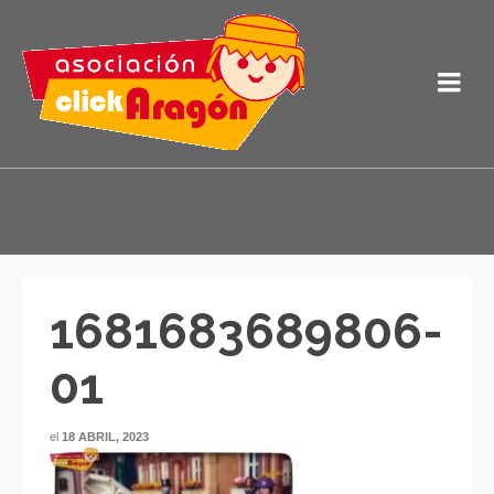
1681683689806-
01
el
18 ABRIL, 2023