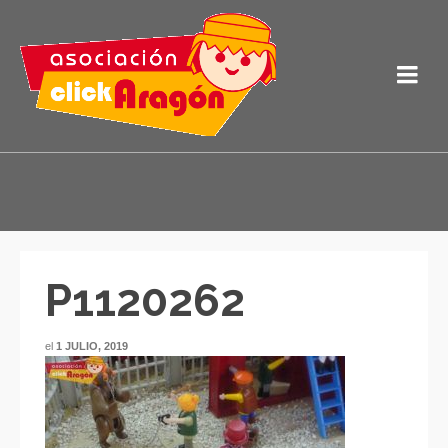
P1120262
el
1 JULIO, 2019