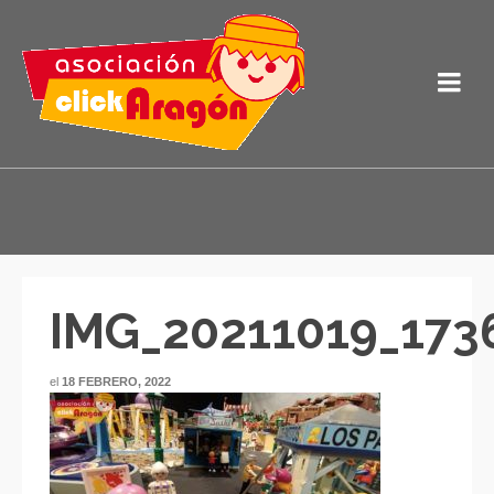
IMG_20211019_173
el
18 FEBRERO, 2022