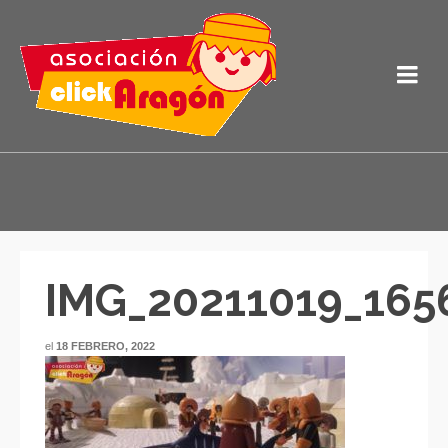
IMG_20211019_165
el
18 FEBRERO, 2022