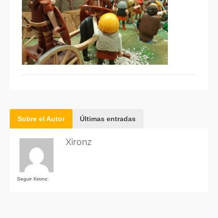
Sobre el Autor
Últimas entradas
Xironz
Seguir Xironz: