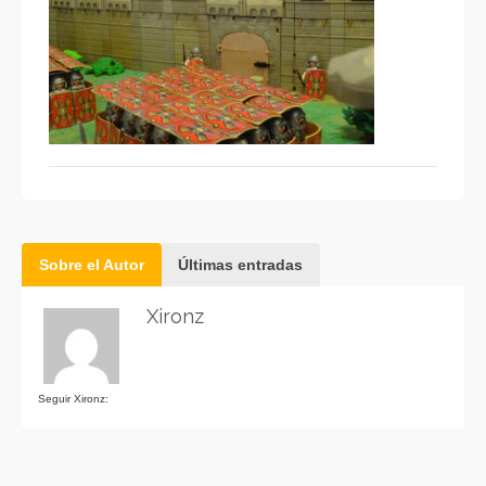
Sobre el Autor
Últimas entradas
Xironz
Seguir Xironz: